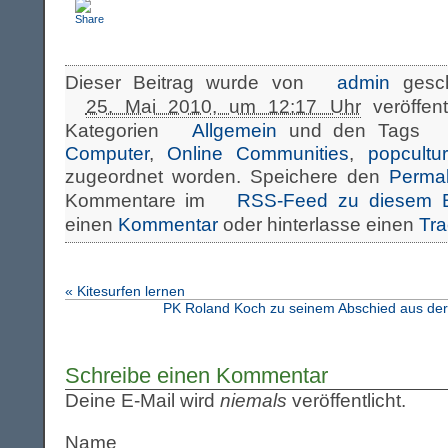
Dieser Beitrag wurde von
admin
gesch
25. Mai 2010, um 12:17 Uhr
veröffent
Kategorien
Allgemein
und den Tags
Computer
,
Online Communities
,
popcultu
zugeordnet worden. Speichere den
Permal
Kommentare im
RSS-Feed zu diesem B
einen
Kommentar
oder hinterlasse einen
Tr
«
Kitesurfen lernen
PK Roland Koch zu seinem Abschied aus der P
Schreibe einen Kommentar
Deine E-Mail wird
niemals
veröffentlicht.
Name