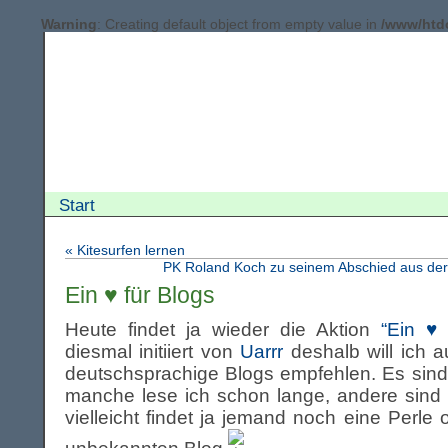
Warning
: Creating default object from empty value in
/www/htd
Start
«
Kitesurfen lernen
PK Roland Koch zu seinem Abschied aus der P
Ein ♥ für Blogs
Heute findet ja wieder die Aktion
“Ein ♥ 
diesmal initiiert von
Uarrr
deshalb will ich a
deutschsprachige Blogs empfehlen. Es sind 
manche lese ich schon lange, andere sind
vielleicht findet ja jemand noch eine Perle 