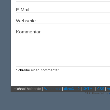
E-Mail
Webseite
Kommentar
michael-helber.de
|
Wordpress
|
dkret3 1.2
|
XHTML
|
CSS
|
A
SEO Powered by