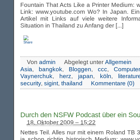
Fountain That Acts Like a Printer Medium:
Link: www.youtube.com Wo? In Japan. Ein
Artikel mit Links auf viele weitere Infor
Situation in Thailand zu Anfang der [...]
Von
admin
Abgelegt unter
Allgemein
Asia
,
bangkok
,
Bloggen
,
ccc
,
Computer
Vaynerchuk
,
herz
,
japan
,
köln
,
literatur
security
,
sigint
,
thailand
Kommentare (0)
Durch den NSFW Podcast über ein Soun
18. Oktober 2009 – 15:22
Nettes Teil. Alles nur mit einem Roland TB 
ja schon richtig historisch Medium: www.y