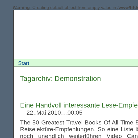
Warning
: Creating default object from empty value in
/www/htd
Start
Tagarchiv:
Demonstration
Eine Handvoll interessante Lese-Empf
22. Mai 2010 – 00:05
The 50 Greatest Travel Books Of All Time 
Reiselektüre-Empfehlungen. So eine Liste lä
noch unendlich weiterführen Video Can