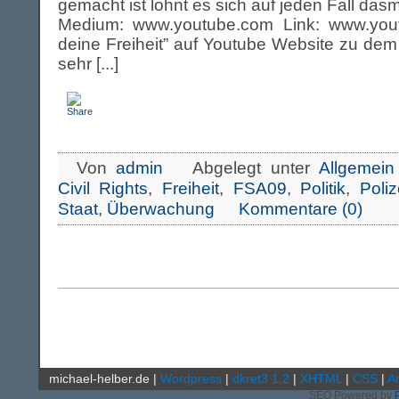
gemacht ist lohnt es sich auf jeden Fall da
Medium: www.youtube.com Link: www.yout
deine Freiheit” auf Youtube Website zu dem P
sehr [...]
Von
admin
Abgelegt unter
Allgemein
Civil Rights
,
Freiheit
,
FSA09
,
Politik
,
Poliz
Staat
,
Überwachung
Kommentare (0)
michael-helber.de
|
Wordpress
|
dkret3 1.2
|
XHTML
|
CSS
|
A
SEO Powered by